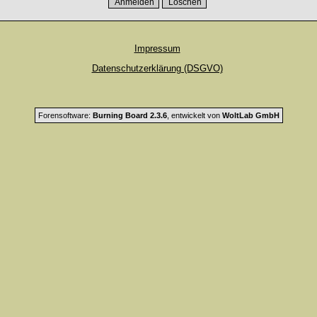
Impressum
Datenschutzerklärung (DSGVO)
Forensoftware:
Burning Board 2.3.6
, entwickelt von
WoltLab GmbH