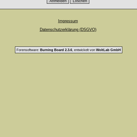
Impressum
Datenschutzerklärung (DSGVO)
Forensoftware:
Burning Board 2.3.6
, entwickelt von
WoltLab GmbH