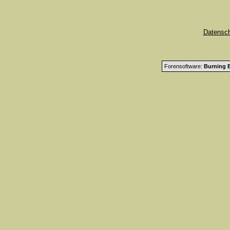
Datensc
Forensoftware:
Burning B