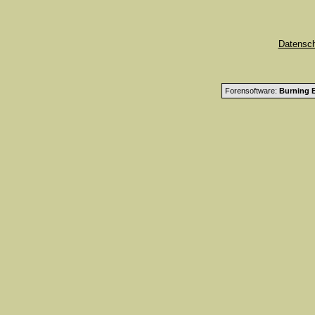
Datensc
Forensoftware:
Burning B