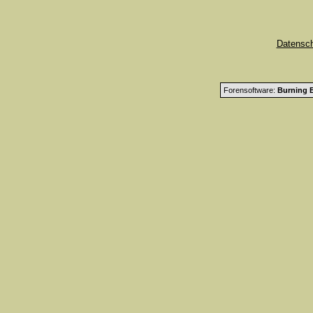
Datensc
Forensoftware:
Burning B