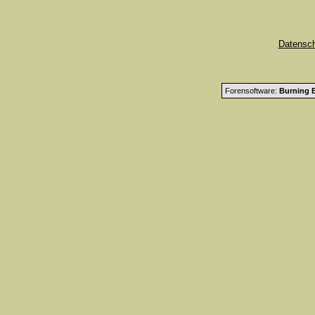
Datensc
Forensoftware:
Burning B