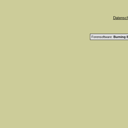
Datensc
Forensoftware:
Burning B