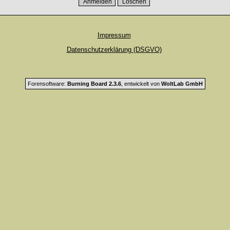
Impressum
Datenschutzerklärung (DSGVO)
Forensoftware:
Burning Board 2.3.6
, entwickelt von
WoltLab GmbH