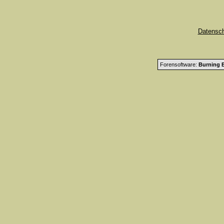
Datensc
Forensoftware:
Burning B