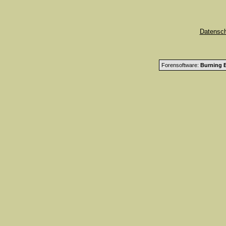
Datensc
Forensoftware:
Burning B