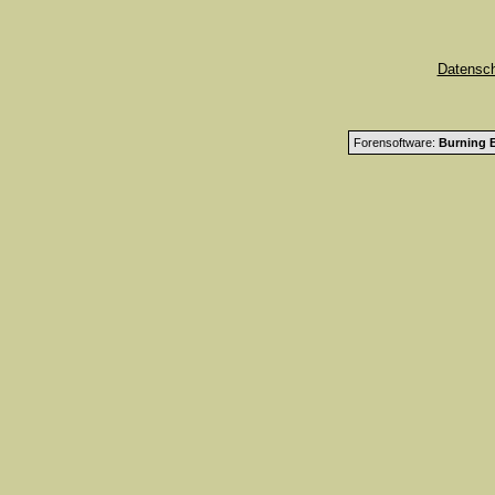
Datensc
Forensoftware:
Burning B