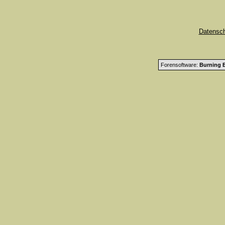
Datensc
Forensoftware:
Burning B