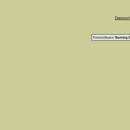
Datensc
Forensoftware:
Burning B