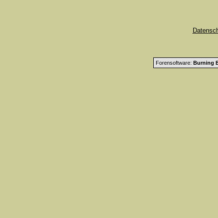
Datensc
Forensoftware:
Burning B