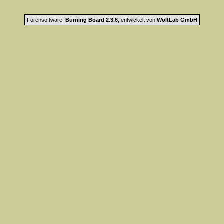
Forensoftware:
Burning Board 2.3.6
, entwickelt von
WoltLab GmbH