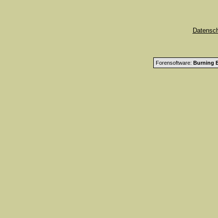
Datensc
Forensoftware:
Burning B