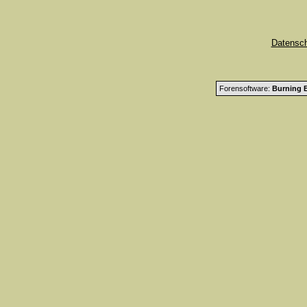
Datensc
Forensoftware:
Burning B