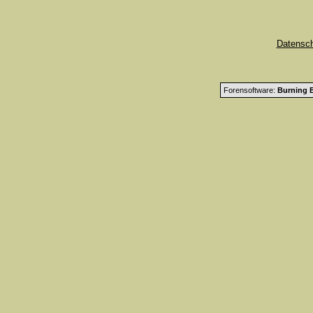
Datensc
Forensoftware:
Burning B