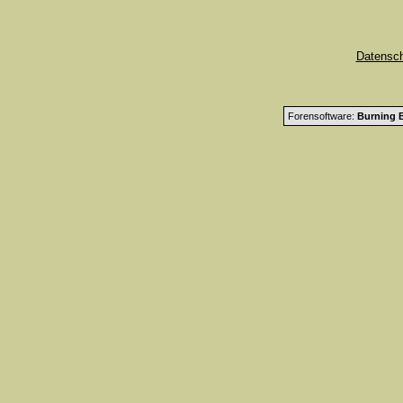
Datensc
Forensoftware:
Burning B