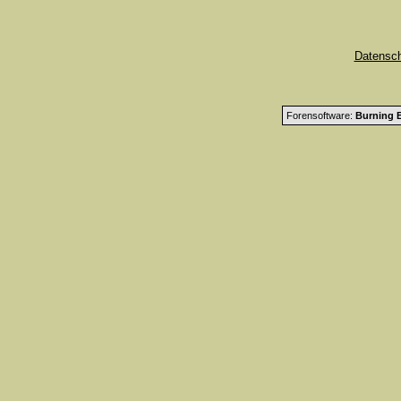
Datensc
Forensoftware:
Burning B