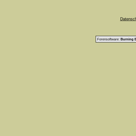
Datensc
Forensoftware:
Burning B