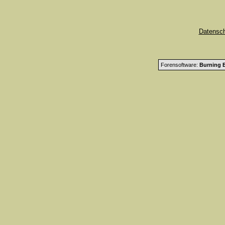
Datensc
Forensoftware:
Burning B