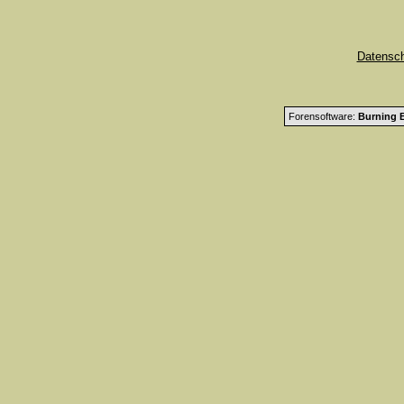
Datensc
Forensoftware:
Burning B