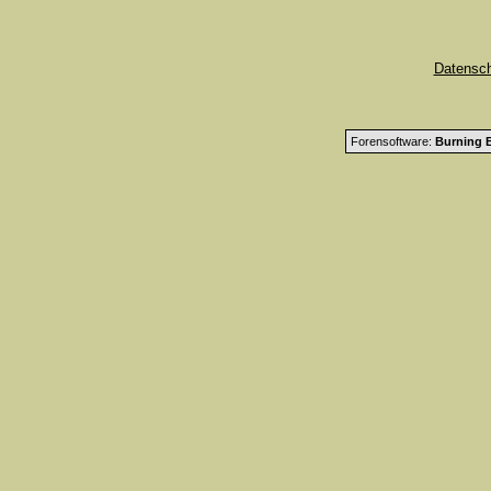
Datensc
Forensoftware:
Burning B