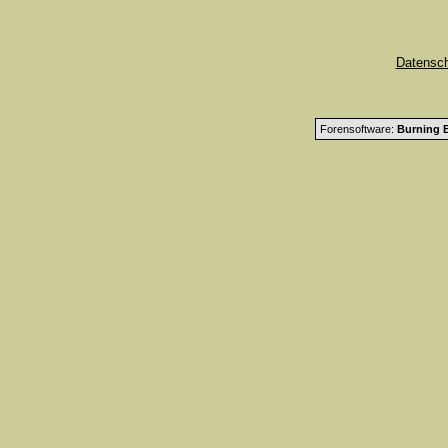
Datensc
Forensoftware:
Burning B