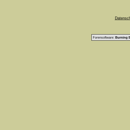
Datensc
Forensoftware:
Burning B