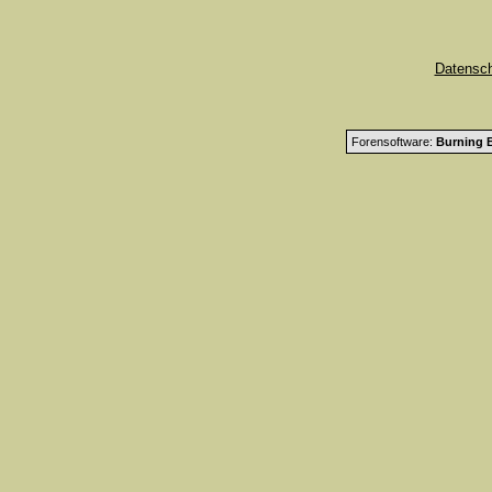
Datensc
Forensoftware:
Burning B