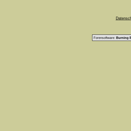
Datensc
Forensoftware:
Burning B