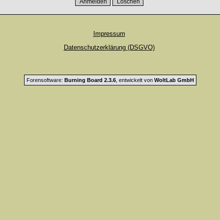
Impressum
Datenschutzerklärung (DSGVO)
Forensoftware:
Burning Board 2.3.6
, entwickelt von
WoltLab GmbH