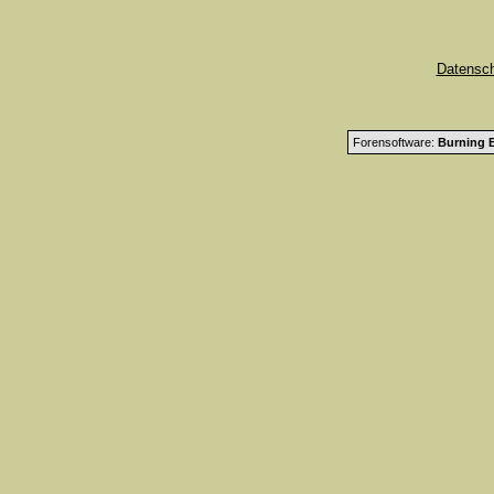
Datensc
Forensoftware:
Burning B