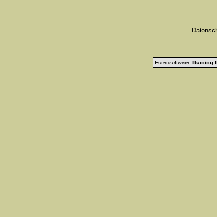
Datensc
Forensoftware:
Burning B