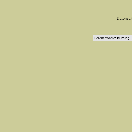
Datensc
Forensoftware:
Burning B