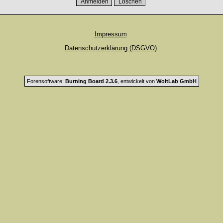
Impressum
Datenschutzerklärung (DSGVO)
Forensoftware:
Burning Board 2.3.6
, entwickelt von
WoltLab GmbH