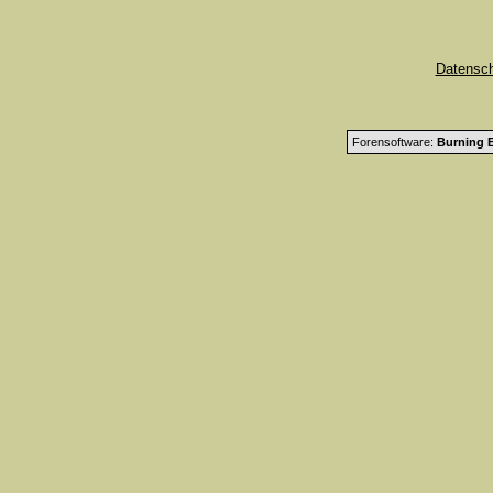
Datensc
Forensoftware:
Burning B