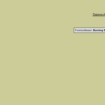
Datensc
Forensoftware:
Burning B