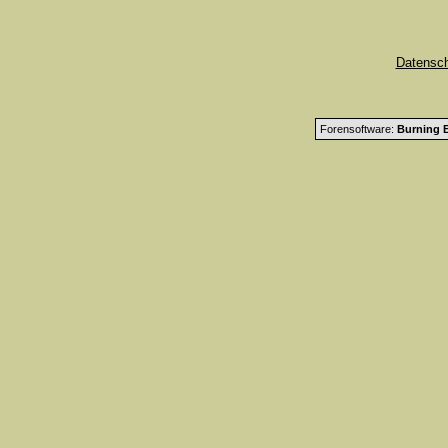
Datensc
Forensoftware:
Burning B