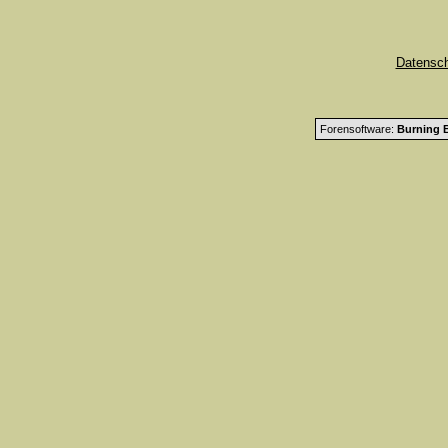
Datensc
Forensoftware:
Burning B