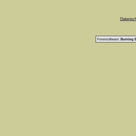
Datensc
Forensoftware:
Burning B