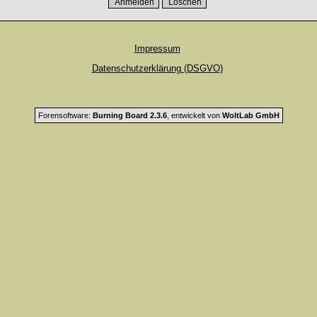
Impressum
Datenschutzerklärung (DSGVO)
Forensoftware:
Burning Board 2.3.6
, entwickelt von
WoltLab GmbH