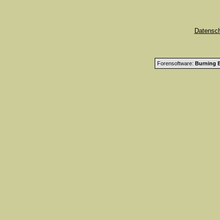
Datensc
Forensoftware:
Burning B