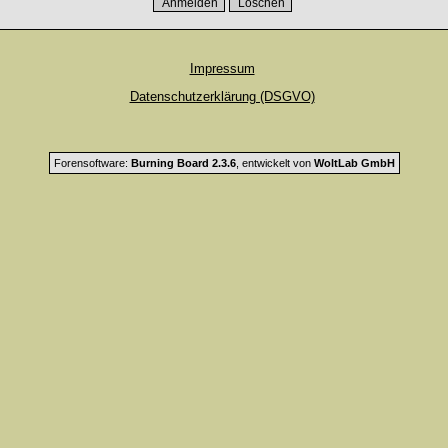
Impressum
Datenschutzerklärung (DSGVO)
Forensoftware:
Burning Board 2.3.6
, entwickelt von
WoltLab GmbH