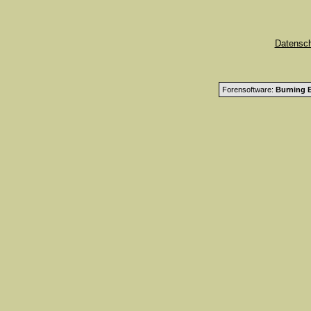
Datensc
Forensoftware:
Burning B