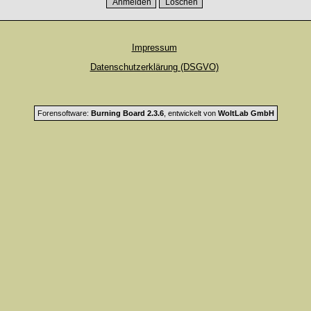
Impressum
Datenschutzerklärung (DSGVO)
Forensoftware:
Burning Board 2.3.6
, entwickelt von
WoltLab GmbH