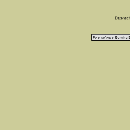
Datensc
Forensoftware:
Burning B