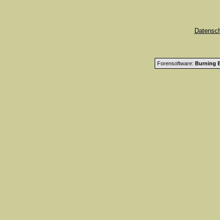
Datensc
Forensoftware:
Burning B