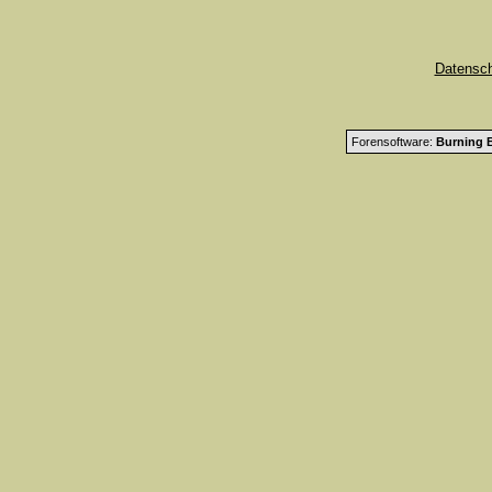
Datensc
Forensoftware:
Burning B