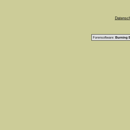
Datensc
Forensoftware:
Burning B