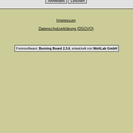
Impressum
Datenschutzerklärung (DSGVO)
Forensoftware:
Burning Board 2.3.6
, entwickelt von
WoltLab GmbH