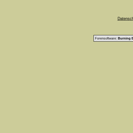
Datensc
Forensoftware:
Burning B