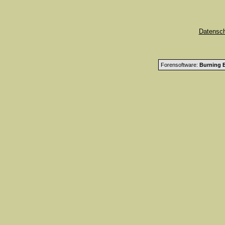
Datensc
Forensoftware:
Burning B